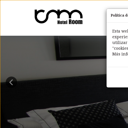
Política 
Esta we
experie
utiliza
"cookie
Más in