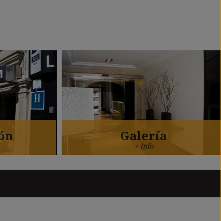
ón
Galería
+ Info