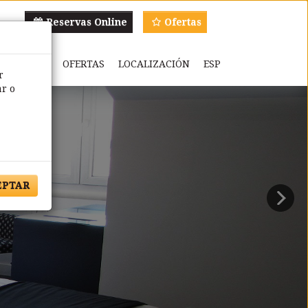
Reservas Online
Ofertas
GALERÍA
OFERTAS
LOCALIZACIÓN
ESP
r
ar o
EPTAR